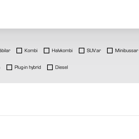
bilar
Kombi
Halvkombi
SUV:ar
Minibussar
n
Plug-in hybrid
Diesel